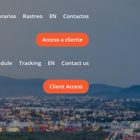
erarios
Rastreo
EN
Contactos
Acceso a cliente
edule
Tracking
EN
Contact us
Client Access