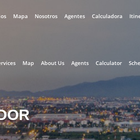
ios
Mapa
Nosotros
Agentes
Calculadora
Itin
ervices
Map
About Us
Agents
Calculator
Sch
ADOR